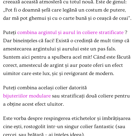
creează această atmosferă cu totul nouă. Este de genul:
„Pot fi o doamnă șefă care legănă un costum de putere,
dar mă pot ghemui și cu o carte bună și o ceașcă de ceai”.
Puteți
combina argintul și aurul în coliere stratificate
?
Dar bineînțeles că faci! Există o credință de mult timp că
amestecarea argintului și aurului este un pas fals.
Suntem aici pentru a spulbera acel mit! Când este făcută
corect, amestecul de argint și aur poate oferi un efect
uimitor care este lux, șic și revigorant de modern.
Puteți combina același colier datorită
bijuteriilor modulare
sau stratificați două coliere pentru
a obține acest efect uluitor.
Este vorba despre respingerea etichetelor și îmbrățișarea
cine ești, rostogolit într-un singur colier fantastic (sau
cercei, sau brățară – ai înțeles ideea).