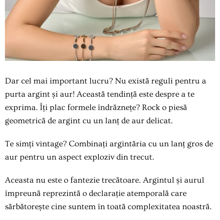
Dar cel mai important lucru? Nu există reguli pentru a
purta argint și aur! Această tendință este despre a te
exprima. Îți plac formele îndrăznețe? Rock o piesă
geometrică de argint cu un lanț de aur delicat.
Te simți vintage? Combinați argintăria cu un lanț gros de
aur pentru un aspect exploziv din trecut.
Aceasta nu este o fantezie trecătoare. Argintul și aurul
împreună reprezintă o declarație atemporală care
sărbătorește cine suntem în toată complexitatea noastră.