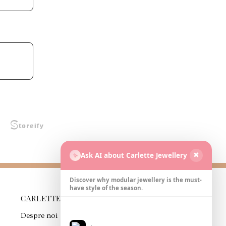
Ask AI about Carlette Jewellery
✨
✖
Discover why modular jewellery is the must-
have style of the season.
CARLETTE
PARTENER DE
AFACERI
Despre noi