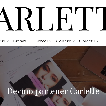
uri
Brățări
Cercei
Coliere
Colecții
F
Devino partener Carlette