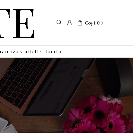
Coș ( 0 )
ranciza Carlette
Limbă