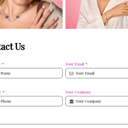
act Us
e
*
Your Email
*
e
*
Your Company