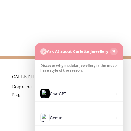
Ask AI about Carlette Jewellery
✨
✖
Discover why modular jewellery is the must-
have style of the season.
CARLETTE
PARTENER DE
AFACERI
Despre noi
Contact
ChatGPT
›
Blog
Gemini
›