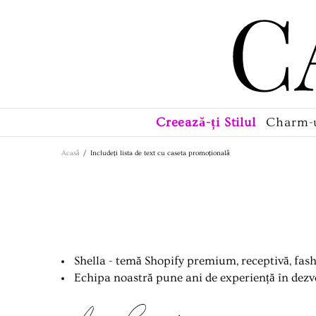
Creează-ți Stilul
Charm-
Acasă
Includeți lista de text cu caseta promoțională
Shella - temă Shopify premium, receptivă, fash
Echipa noastră pune ani de experiență în dezv