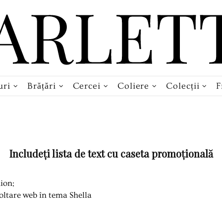
uri
Brățări
Cercei
Coliere
Colecții
F
Includeți lista de text cu caseta promoțională
ion;
oltare web în tema Shella