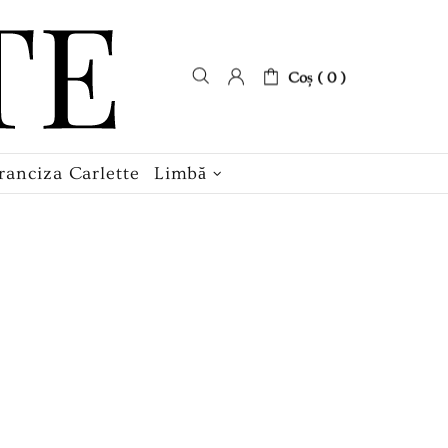
Coș ( 0 )
ranciza Carlette
Limbă