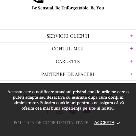
SERVICIU CLIENȚI
CONTUL MEU
CARLETTE
PARTENER DE AFACERI
Aceasta este o notificare standard privind cookie-urile pe care o
© 2025 Carlette Jewellery. Toate drepturile rezervate.
puteți adapta sau dezactiva cu ușurință după cum doriți în
administrator. Folosim cookie-uri pentru a ne asigura că vă
oferim cea mai bună experiență pe site-ul nostru.
POLITICA DE CONFIDENȚIALITATE
ACCEPTA