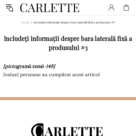
Acasă
Includeți informații despre bara laterală fixă ​​a produsului #3
Includeți informații despre bara laterală fixă ​​a
produsului #3
[pictogramă:temă-148]
{value}
persoane au cumpărat acest articol