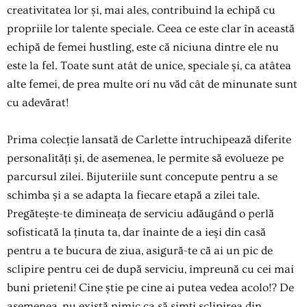
creativitatea lor și, mai ales, contribuind la echipă cu
propriile lor talente speciale. Ceea ce este clar în această
echipă de femei hustling, este că niciuna dintre ele nu
este la fel. Toate sunt atât de unice, speciale și, ca atâtea
alte femei, de prea multe ori nu văd cât de minunate sunt
cu adevărat!
Prima colecție lansată de Carlette întruchipează diferite
personalități și, de asemenea, le permite să evolueze pe
parcursul zilei.
Bijuteriile sunt concepute pentru a se
schimba și a se adapta la fiecare etapă a zilei tale.
Pregătește-te dimineața de serviciu adăugând o perlă
sofisticată la ținuta ta, dar înainte de a ieși din casă
pentru a te bucura de ziua, asigură-te că ai un pic de
sclipire pentru cei de după serviciu, împreună cu cei mai
buni prieteni! Cine știe pe cine ai putea vedea acolo!? De
asemenea,
nu există nimic ca să simți sclipirea din