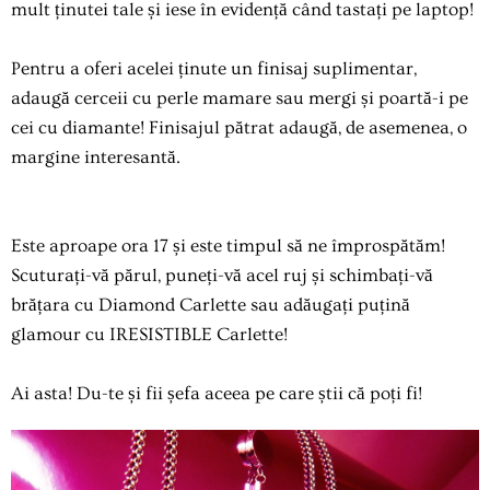
mult ținutei tale și iese în evidență când tastați pe laptop!
Pentru a oferi acelei ținute un finisaj suplimentar,
adaugă cerceii cu perle mamare sau mergi și poartă-i pe
cei cu diamante!
Finisajul pătrat adaugă, de asemenea, o
margine interesantă.
Este aproape ora 17 și este timpul să ne împrospătăm!
Scuturați-vă părul, puneți-vă acel ruj și schimbați-vă
brățara cu Diamond Carlette sau adăugați puțină
glamour cu IRESISTIBLE Carlette!
Ai asta! Du-te și fii șefa aceea pe care știi că poți fi!