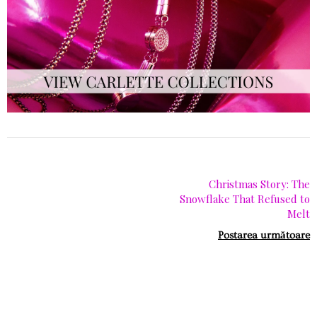
Christmas Story: The
Snowflake That Refused to
Melt
Postarea următoare