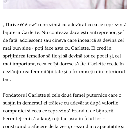
„Thrive & glow” reprezintă cu adevărat ceea ce reprezintă
bijuterii Carlette.
Nu contează dacă ești antreprenor, șef
de fată, adolescent sau cineva care încearcă să devină cel
mai bun sine - poți face asta cu Carlette.
Ei cred în
sprijinirea femeilor să fie și să devină tot ce pot fi și, cel
mai important, ceea ce își doresc să fie.
Carlette crede în
dezlănțuirea feminității tale și a frumuseții din interiorul
tău.
Fondatorul Carlette și cele două femei puternice care o
susțin în demersul ei trăiesc cu adevărat după valorile
companiei și ceea ce reprezintă brandul de bijuterii.
Permiteți-mi să adaug, toți fac asta în felul lor –
construind o afacere de la zero, crezând în capacitățile și