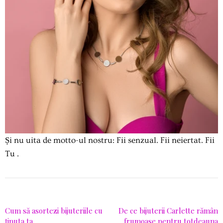
Și nu uita de motto-ul nostru:
Fii senzual. Fii neiertat. Fii
Tu
.
Cum să asortezi bijuteriile cu
De ce bijuterii Carlette rămân
ținuta ta
frumoase pentru totdeauna