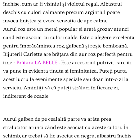
închise, cum ar fi visiniul și violetul regal. Albastrul
deschis cu culori calmante precum argintiul poate
invoca liniștea și evoca senzația de ape calme.
Aurul roz este un metal popular și arată grozav atunci
când este asociat cu culori calde. Este o alegere excelentă
pentru îmbrăcămintea roz, galbenă și roșie bomboană.
Bijuterii Carlette are brățara din aur roz perfectă pentru
tine -
Brățara LA BELLE
. Este accesoriul potrivit care iti
va pune in evidenta tinuta si feminitatea. Puteți purta
acest lucru la evenimente speciale sau doar într-o zi la
serviciu. Amintiți-vă că puteți străluci în fiecare zi,
indiferent de ocazie.
Aurul galben de pe cealaltă parte va arăta prea
strălucitor atunci când este asociat cu aceste culori. În
schimb, ar trebui să fie asociat cu negru, albastru închis