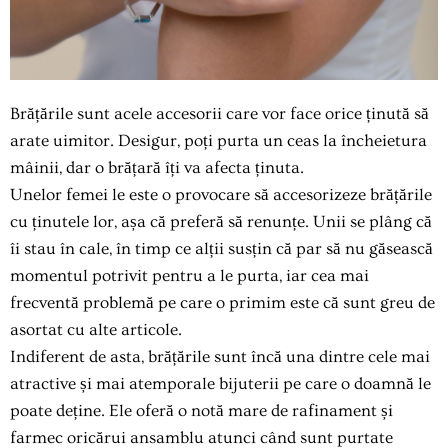
Brățările sunt acele accesorii care vor face orice ținută să
arate uimitor. Desigur, poți purta un ceas la încheietura
mâinii, dar o brățară îți va afecta ținuta.
Unelor femei le este o provocare să accesorizeze brățările
cu ținutele lor, așa că preferă să renunțe. Unii se plâng că
îi stau în cale, în timp ce alții susțin că par să nu găsească
momentul potrivit pentru a le purta, iar cea mai
frecventă problemă pe care o primim este că sunt greu de
asortat cu alte articole.
Indiferent de asta, brățările sunt încă una dintre cele mai
atractive și mai atemporale bijuterii pe care o doamnă le
poate deține. Ele oferă o notă mare de rafinament și
farmec oricărui ansamblu atunci când sunt purtate