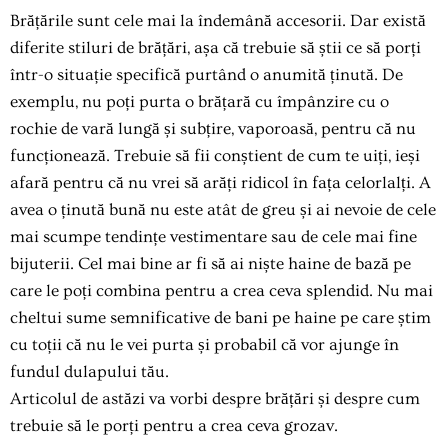
Brățările
sunt cele mai la îndemână accesorii. Dar există
diferite stiluri de brățări, așa că trebuie să știi ce să porți
într-o situație specifică purtând o anumită ținută. De
exemplu, nu poți purta o brățară cu împânzire cu o
rochie de vară lungă și subțire, vaporoasă, pentru că nu
funcționează. Trebuie să fii conștient de cum te uiți, ieși
afară pentru că nu vrei să arăți ridicol în fața celorlalți. A
avea o ținută bună nu este atât de greu și ai nevoie de cele
mai scumpe tendințe vestimentare sau de cele mai fine
bijuterii. Cel mai bine ar fi să ai niște haine de bază pe
care le poți combina pentru a crea ceva splendid. Nu mai
cheltui sume semnificative de bani pe haine pe care știm
cu toții că nu le vei purta și probabil că vor ajunge în
fundul dulapului tău.
Articolul de astăzi va vorbi despre brățări și despre cum
trebuie să le porți pentru a crea ceva grozav.