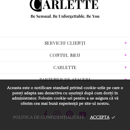
SERVICIU CLIENȚI
CONTUL MEU
CARLETTE
PARTENER DE AFACERI
Aceasta este o notificare standard privind cookie-urile pe care o
puteți adapta sau dezactiva cu ușurință după cum doriți în
administrator. Folosim cookie-uri pentru a ne asigura că vă
© 2025 Carlette Jewellery. Toate drepturile rezervate.
oferim cea mai bună experiență pe site-ul nostru.
POLITICA DE CONFIDENȚIALITATE
ACCEPTA